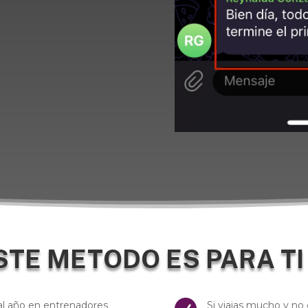
STE METODO ES PARA TI 
al año en entrenadores
Si viajas mucho y no 