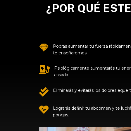
¿POR QUÉ EST

Podrás aumentar tu fuerza rápidament
te enseñaremos.

Fisiológicamente aumentarás tu energ
casada.

Eliminarás y evitarás los dolores eque 

Lograrás definir tu abdomen y te lucir
pongas.