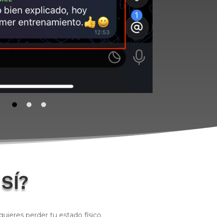
SÍ?
quieres perder tu estado físico.