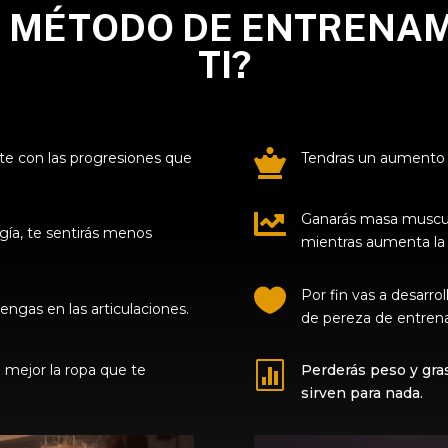
E MÉTODO DE ENTRENAM
TI?

e con las progresiones que
Tendras un aumento 

Ganarás masa muscula
ía, te sentirás menos
mientras aumenta la 

Por fin vas a desarrol
tengas en las articulaciones.
de pereza de entren

á mejor la ropa que te
Perderás peso y gra
sirven para nada.