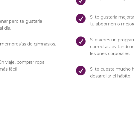


Si te gustaría mejorar
nar pero te gustaría
tu abdomen o mejorar
l día.

Si quieres un progra
as membresías de gimnasios.
correctas, evitando 
lesiones corporales.
ún viaje, comprar ropa

ás fácil.
Si te cuesta mucho ha
desarrollar el hábito.